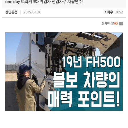
one day 트럭커 3화 지입차 신입차주 차량연수!
상민통운
2019.04.30
조회수
3092
첨부파일
(
0
)