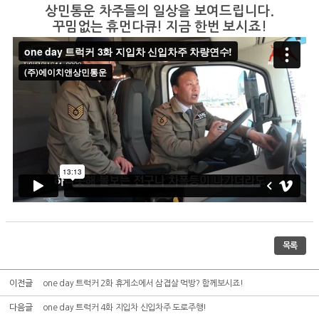
상민통운 차주들의 일상을 보여드립니다.
꾸밈없는 휴먼다큐! 지금 한번 보시죠!
목록
이전글
one day 트럭커 2화 휴게소에서 삼겹살 먹방? 함께보시죠!
다음글
one day 트럭커 4화 지입차 신입차주 도로주행!