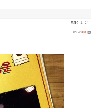
조회수
2,124
첨부파일
(
0
)