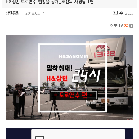
H&상민 도로연수 현장을 공개_조선득 사장님 1편
상민통운
2018.05.14
조회수
2635
첨부파일
(
0
)