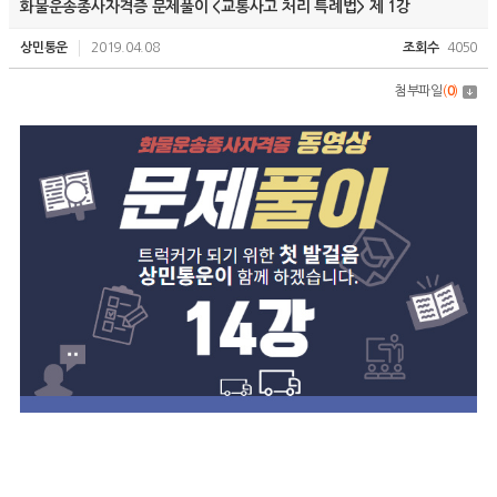
화물운송종사자격증 문제풀이 <교통사고 처리 특례법> 제 1강
상민통운
2019.04.08
조회수
4050
첨부파일
(
0
)