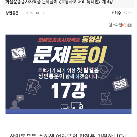
화물운송종사자격증 문제풀이 <교통사고 처리 특례법> 제 4강
상민통운
2019.04.11
조회수
3253
첨부파일
(
0
)
상민통운은 수험생 여러분의 합격을 기원합니다!