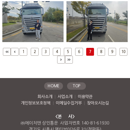
1
2
3
4
5
6
7
8
9
10
HOME
TOP
회사소개
|
사업소개
|
이용약관
개인정보보호정책
|
이메일수집거부
|
찾아오시는길
<본 사>
㈜에이치앤 상민통운 사업자번호 140-81-61930
경기도 시흥시 엠티브이26로 31(정왕동)