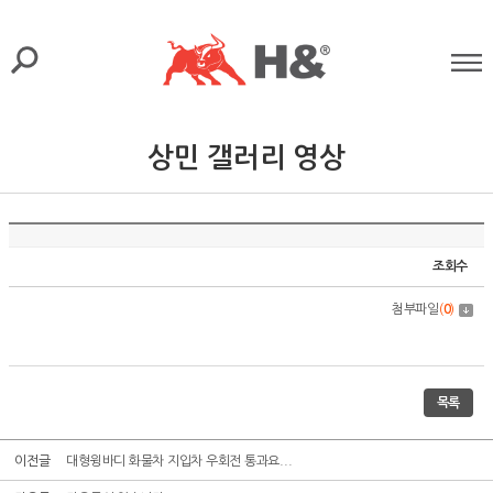
상민 갤러리 영상
조회수
첨부파일
(
0
)
목록
이전글
대형윙바디 화물차 지입차 우회전 통과요...