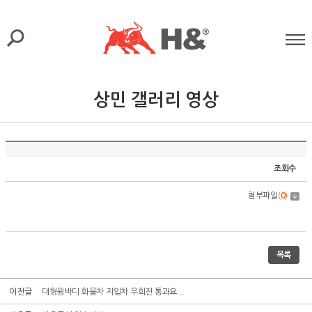
상민 갤러리 영상
조회수
첨부파일
(
0
)
목록
이전글
대형윙바디 화물차 지입차 우회전 통과요...