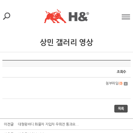
상민 갤러리 영상
조회수
첨부파일
(
0
)
목록
이전글
대형윙바디 화물차 지입차 우회전 통과요...