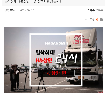
밀착취재! H&상민 리얼 상하차현장 공개!
상민통운
2017.09.21
조회수
2990
첨부파일
(
0
)