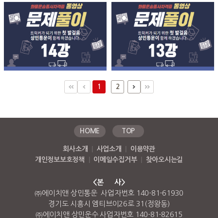
1
2
HOME
TOP
회사소개
|
사업소개
|
이용약관
개인정보보호정책
|
이메일수집거부
|
찾아오시는길
<본 사>
㈜에이치앤 상민통운 사업자번호 140-81-61930
경기도 시흥시 엠티브이26로 31(정왕동)
㈜에이치앤 상민운수 사업자번호 140-81-82615