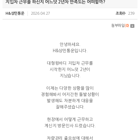
지입차 근무를 하신지 어느덧 2년차 만족도는 어떠할까?
H&상민통운
2026.04.27
조회수
239
첨부파일
(
0
)
안녕하세요.
H&상민통운입니다.
대형윙바디 지입차 근무를
시작한지 어느덧 2년이
지났습니다.
이제는 다양한 상황을 많이
경험해봐서 어지간한 돌발상황이
발생해도 차분하게 대응을
잘해주셨습니다.
현장에서 어떻게 근무하고
계신지 방문인사 드렸습니다.
차량관리 중요성에 대해서