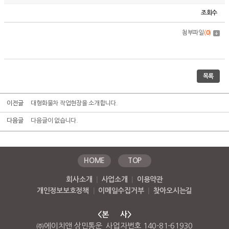
조회수
첨부파일
(
0
)
목록
이전글
대형화물차 작업현장을 소개합니다.
다음글
다음글이 없습니다.
HOME
TOP
회사소개
|
사업소개
|
이용약관
개인정보보호정책
|
이메일수집거부
|
찾아오시는길
<본 사>
㈜에이치앤 상민통운 사업자번호 140-81-61930