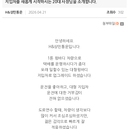
지입차를 새롭게 시작하시는 20대 사장님을 소개합니다.
H&상민통운
2026.04.21
조회수
382
첨부파일
(
0
)
안녕하세요.
H&상민통운입니다.
1톤 윙바디 차량으로
택배를 운행하시다가 좀더
오래 일할수 있는 대형윙바디
지입차로 업그레이드 하셨습니다.
운전을 좋아하고, 대형 지입차
운전에 대한 거부감이
전혀 없으셨습니다.
도로연수 할때, 차량이 생각보다
많이 커서 조심조심하셨지만,
젊은 감각으로 빠르게 잘
적응하셨습니다.