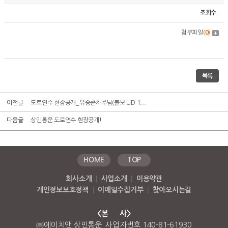
조회수
첨부파일
(
0
)
목록
이전글
도로연수 현장공개_유승준차주님(볼보 UD 1...
다음글
상민통운 도로연수 현장공개!
HOME
TOP
회사소개
|
사업소개
|
이용약관
개인정보보호정책
|
이메일수집거부
|
찾아오시는길
<본 사>
㈜에이치앤 상민통운 사업자번호 140-81-61930