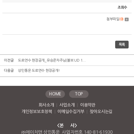
조회수
첨부파일
(
0
)
목록
이전글
도로연수 현장공개_유승준차주님(볼보 UD 1...
다음글
상민통운 도로연수 현장공개!
HOME
TOP
회사소개
|
사업소개
|
이용약관
개인정보보호정책
|
이메일수집거부
|
찾아오시는길
<본 사>
㈜에이치앤 상민통운 사업자번호 140-81-61930