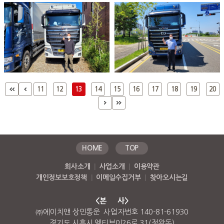
11
12
13
14
15
16
17
18
19
20
HOME
TOP
회사소개
|
사업소개
|
이용약관
개인정보보호정책
|
이메일수집거부
|
찾아오시는길
<본 사>
㈜에이치앤 상민통운 사업자번호 140-81-61930
경기도 시흥시 엠티브이26로 31(정왕동)