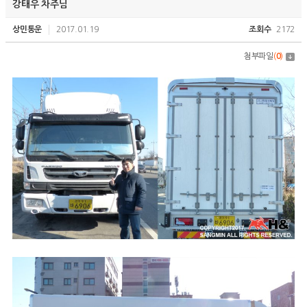
강태우 차주님
상민통운
2017.01.19
조회수
2172
첨부파일
(
0
)