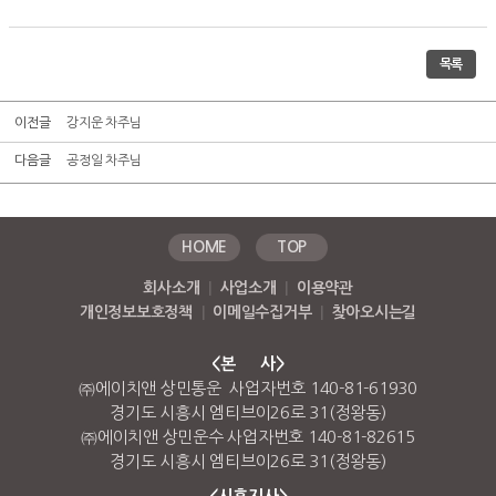
목록
이전글
강지운 차주님
다음글
공정일 차주님
HOME
TOP
회사소개
|
사업소개
|
이용약관
개인정보보호정책
|
이메일수집거부
|
찾아오시는길
<본 사>
㈜에이치앤 상민통운 사업자번호 140-81-61930
경기도 시흥시 엠티브이26로 31(정왕동)
㈜에이치앤 상민운수 사업자번호 140-81-82615
경기도 시흥시 엠티브이26로 31(정왕동)