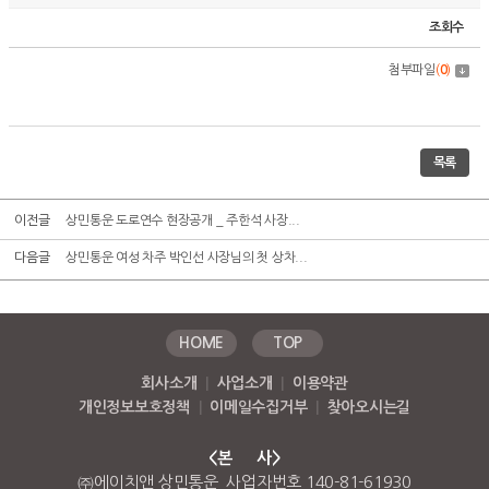
조회수
첨부파일
(
0
)
목록
이전글
상민통운 도로연수 현장공개 _ 주한석 사장...
다음글
상민통운 여성 차주 박인선 사장님의 첫 상차...
HOME
TOP
회사소개
|
사업소개
|
이용약관
개인정보보호정책
|
이메일수집거부
|
찾아오시는길
<본 사>
㈜에이치앤 상민통운 사업자번호 140-81-61930