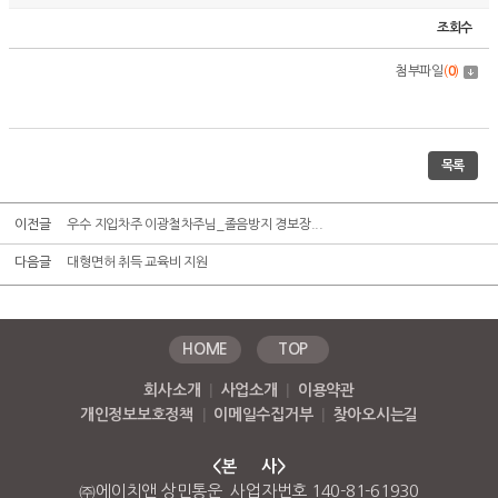
조회수
첨부파일
(
0
)
목록
이전글
우수 지입차주 이광철차주님_졸음방지 경보장...
다음글
대형면허 취득 교육비 지원
HOME
TOP
회사소개
|
사업소개
|
이용약관
개인정보보호정책
|
이메일수집거부
|
찾아오시는길
<본 사>
㈜에이치앤 상민통운 사업자번호 140-81-61930