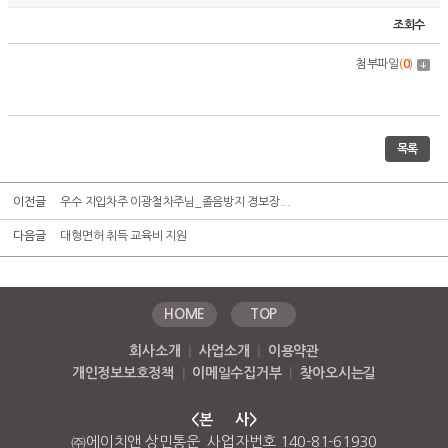
조회수
첨부파일
(
0
)
목록
이전글
우수 지입차주 이광철차주님_졸음방지 경보장...
다음글
대형면허 취득 교육비 지원
HOME
TOP
회사소개
|
사업소개
|
이용약관
개인정보보호정책
|
이메일수집거부
|
찾아오시는길
<본 사>
㈜에이치앤 상민통운 사업자번호 140-81-61930